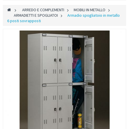
>
ARREDO E COMPLEMENTI
>
MOBILI IN METALLO
>
ARMADIETTI E SPOGLIATOI
>
Armadio spogliatoio in metallo
6 posti sovrapposti