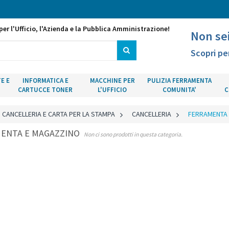
per l'Ufficio, l'Azienda e la Pubblica Amministrazione!
Non se
Scopri pe
E E
INFORMATICA E
MACCHINE PER
PULIZIA FERRAMENTA
CARTUCCE TONER
L'UFFICIO
COMUNITA'
C
CANCELLERIA E CARTA PER LA STAMPA
>
CANCELLERIA
>
FERRAMENTA
ENTA E MAGAZZINO
Non ci sono prodotti in questa categoria.