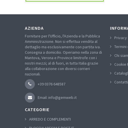
AZIENDA
INFORM
Forniture per l'Ufficio, l'Azienda e la Pubblica
Privacy 
Amministrazione. Non si effettua vendita al
Termini 
dettaglio ma esclusivamente con partita iva.
Consegna a domicilio. Operiamo nella zona di
Chi sia
Mantova, Verona e Province limitrofe con i
nostri mezzi; al di fuori, in tutta Italia grazie
Cookie 
alla collaborazione con diversi corrieri
Catalog
nazionali.
Contatti
+39 0376 648587
Email: info@gemweb.it
CATEGORIE
ARREDO E COMPLEMENTI
BLOCCHI ADESIVI E POST-IT