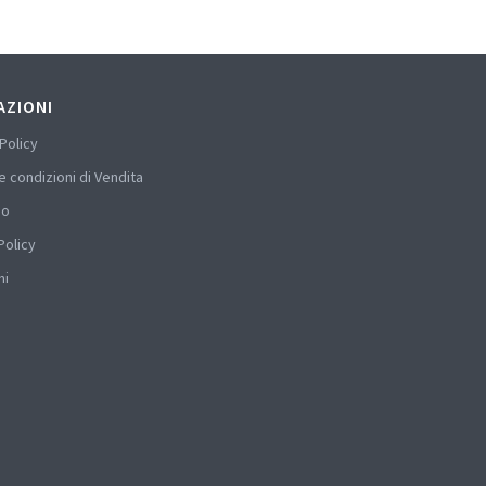
AZIONI
Policy
e condizioni di Vendita
mo
Policy
hi