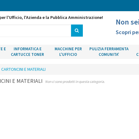
per l'Ufficio, l'Azienda e la Pubblica Amministrazione!
Non se
Scopri pe
E E
INFORMATICA E
MACCHINE PER
PULIZIA FERRAMENTA
CARTUCCE TONER
L'UFFICIO
COMUNITA'
C
CARTONCINI E MATERIALI
CINI E MATERIALI
Non ci sono prodotti in questa categoria.