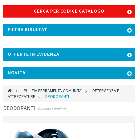
CERCA PER CODICE CATALOGO
FILTRA RISULTATI
OFFERTE IN EVIDENZA
NOVITA'
>
PULIZIA FERRAMENTA COMUNITA'
>
DETERGENZA E
ATTREZZATURE
>
DEODORANTI
DEODORANTI
Ci sono 11 prodotti.