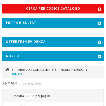
CERCA PER CODICE CATALOGO
FILTRA RISULTATI
OFFERTE IN EVIDENZA
NOVITA'
>
ARREDO E COMPLEMENTI
>
MOBILI IN LEGNO
>
ARMADI
ARMADI
Ci sono 109 prodotti.
Mostra
per pagina