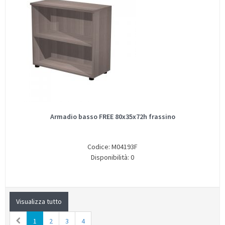
Armadio basso FREE 80x35x72h frassino
Codice: M04193F
Disponibilità: 0
Visualizza tutto
1
2
3
4