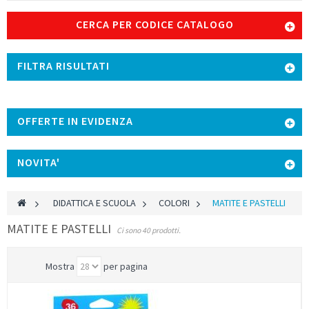
CERCA PER CODICE CATALOGO
FILTRA RISULTATI
OFFERTE IN EVIDENZA
NOVITA'
>
DIDATTICA E SCUOLA
>
COLORI
>
MATITE E PASTELLI
MATITE E PASTELLI
Ci sono 40 prodotti.
Mostra
per pagina