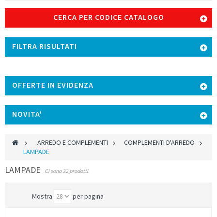
CERCA PER CODICE CATALOGO
FILTRA RISULTATI
OFFERTE IN EVIDENZA
NOVITA'
>
ARREDO E COMPLEMENTI
>
COMPLEMENTI D'ARREDO
>
LAMPADE
LAMPADE
Ci sono 32 prodotti.
Mostra
per pagina