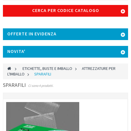
CERCA PER CODICE CATALOGO
OFFERTE IN EVIDENZA
NOVITA'
>
ETICHETTE, BUSTE E IMBALLO
>
ATTREZZATURE PER
L'IMBALLO
>
SPARAFILI
SPARAFILI
Ci sono 4 prodotti.