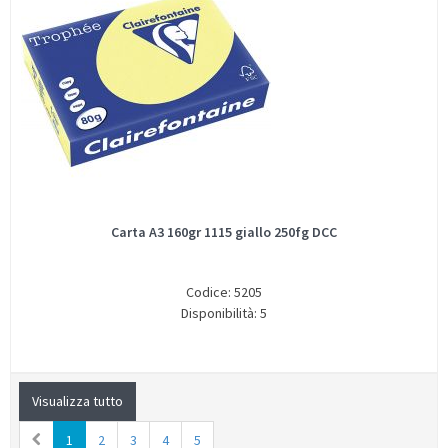
Carta A3 160gr 1115 giallo 250fg DCC
Codice: 5205
Disponibilità: 5
Visualizza tutto
1
2
3
4
5