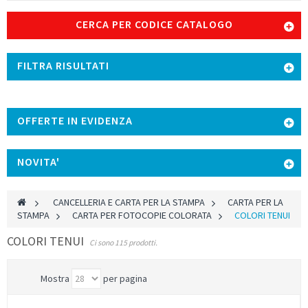
CERCA PER CODICE CATALOGO
FILTRA RISULTATI
OFFERTE IN EVIDENZA
NOVITA'
>
CANCELLERIA E CARTA PER LA STAMPA
>
CARTA PER LA
STAMPA
>
CARTA PER FOTOCOPIE COLORATA
>
COLORI TENUI
COLORI TENUI
Ci sono 115 prodotti.
Mostra
per pagina