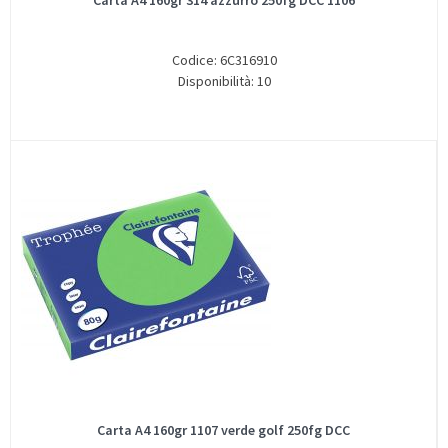
Carta A4 160gr 314 azzurro 250fg DCC 1106
Codice: 6C316910
Disponibilità: 10
Carta A4 160gr 1107 verde golf 250fg DCC