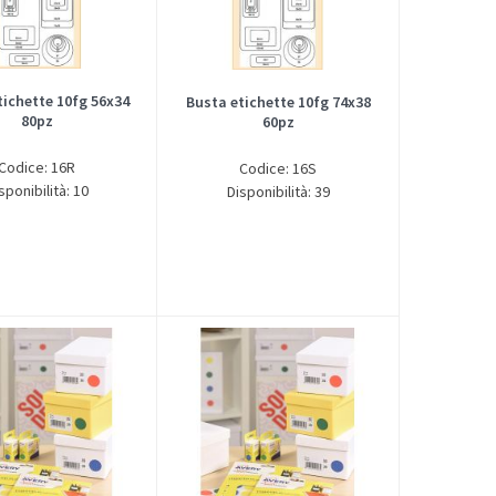
tichette 10fg 56x34
Busta etichette 10fg 74x38
80pz
60pz
Codice: 16R
Codice: 16S
sponibilità: 10
Disponibilità: 39