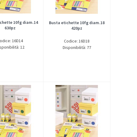
ichette 10fg diam.14
Busta etichette 10fg diam.18
630pz
420pz
odice: 16D14
Codice: 16D18
sponibilità: 12
Disponibilità: 77