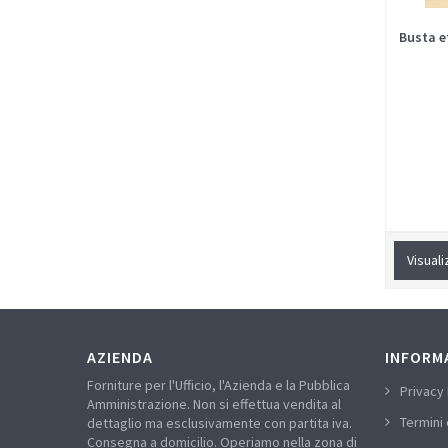
Busta 
Visuali
AZIENDA
INFORM
Forniture per l'Ufficio, l'Azienda e la Pubblica
Privacy 
Amministrazione. Non si effettua vendita al
Termini 
dettaglio ma esclusivamente con partita iva.
Consegna a domicilio. Operiamo nella zona di