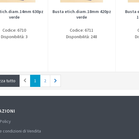
etich.diam.14mm 630pz
Busta etich.diam.18mm 420pz
Busta 
verde
verde
1
Codice: 6710
Codice: 6711
Disponibilità: 3
Disponibilità: 248
Di
zza tutto
1
2
AZIONI
Policy
e condizioni di Vendita