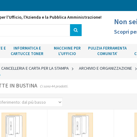
per l'Ufficio, l'Azienda e la Pubblica Amministrazione!
Non se
Scopri pe
E E
INFORMATICA E
MACCHINE PER
PULIZIA FERRAMENTA
CARTUCCE TONER
L'UFFICIO
COMUNITA'
C
CANCELLERIA E CARTA PER LA STAMPA
>
ARCHIVIO E ORGANIZZAZIONE
A
TTE IN BUSTINA
Ci sono 44 prodotti.