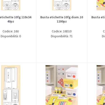
etichette 10fg 110x34
Busta etichette 10fg diam.10
Busta et
40pz
1200pz
Codice: 16U
Codice: 16D10
C
Disponibilità: 0
Disponibilità: 71
Di