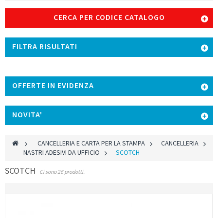
CERCA PER CODICE CATALOGO
FILTRA RISULTATI
OFFERTE IN EVIDENZA
NOVITA'
>
CANCELLERIA E CARTA PER LA STAMPA
>
CANCELLERIA
>
NASTRI ADESIVI DA UFFICIO
>
SCOTCH
SCOTCH
Ci sono 26 prodotti.