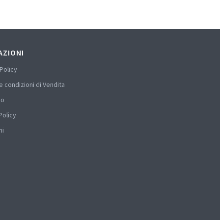
AZIONI
Policy
e condizioni di Vendita
mo
Policy
hi