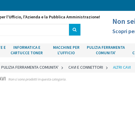
per l'Ufficio, l'Azienda e la Pubblica Amministrazione!
Non se
Scopri pe
E E
INFORMATICA E
MACCHINE PER
PULIZIA FERRAMENTA
CARTUCCE TONER
L'UFFICIO
COMUNITA'
C
PULIZIA FERRAMENTA COMUNITA'
>
CAVI E CONNETTORI
>
ALTRI CAVI
AVI
Non ci sono prodotti in questa categoria.