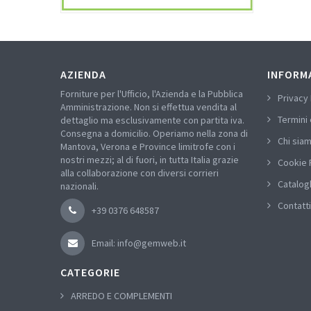
AZIENDA
INFORM
Forniture per l'Ufficio, l'Azienda e la Pubblica
Privacy 
Amministrazione. Non si effettua vendita al
Termini 
dettaglio ma esclusivamente con partita iva.
Consegna a domicilio. Operiamo nella zona di
Chi sia
Mantova, Verona e Province limitrofe con i
nostri mezzi; al di fuori, in tutta Italia grazie
Cookie 
alla collaborazione con diversi corrieri
Catalog
nazionali.
Contatti
+39 0376 648587
Email: info@gemweb.it
CATEGORIE
ARREDO E COMPLEMENTI