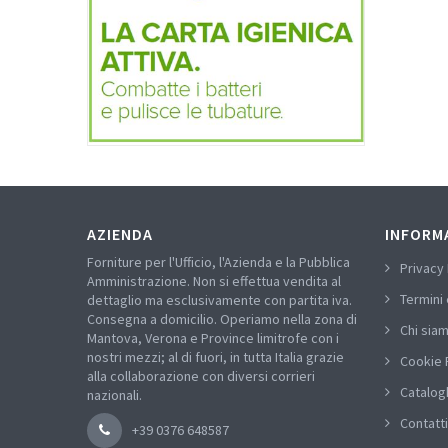
AZIENDA
INFORM
Forniture per l'Ufficio, l'Azienda e la Pubblica
Privacy 
Amministrazione. Non si effettua vendita al
Termini 
dettaglio ma esclusivamente con partita iva.
Consegna a domicilio. Operiamo nella zona di
Chi sia
Mantova, Verona e Province limitrofe con i
nostri mezzi; al di fuori, in tutta Italia grazie
Cookie 
alla collaborazione con diversi corrieri
Catalog
nazionali.
Contatti
+39 0376 648587