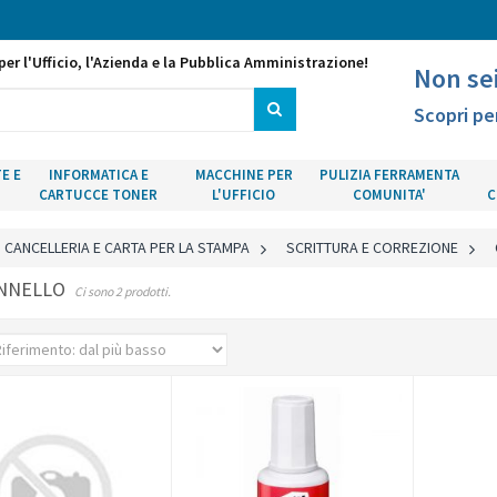
per l'Ufficio, l'Azienda e la Pubblica Amministrazione!
Non se
Scopri pe
E E
INFORMATICA E
MACCHINE PER
PULIZIA FERRAMENTA
CARTUCCE TONER
L'UFFICIO
COMUNITA'
C
CANCELLERIA E CARTA PER LA STAMPA
>
SCRITTURA E CORREZIONE
>
ENNELLO
Ci sono 2 prodotti.