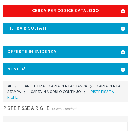
CERCA PER CODICE CATALOGO
FILTRA RISULTATI
OFFERTE IN EVIDENZA
NOVITA'
>
CANCELLERIA E CARTA PER LA STAMPA
>
CARTA PER LA
STAMPA
>
CARTA IN MODULO CONTINUO
>
PISTE FISSE A
RIGHE
PISTE FISSE A RIGHE
Ci sono 2 prodotti.