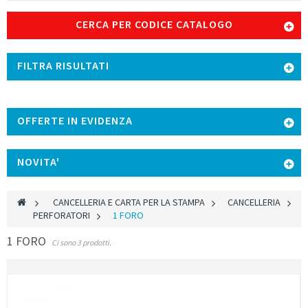
CERCA PER CODICE CATALOGO
FILTRA RISULTATI
OFFERTE IN EVIDENZA
NOVITA'
>
CANCELLERIA E CARTA PER LA STAMPA
>
CANCELLERIA
>
PERFORATORI
>
1 FORO
1 FORO
Ci sono 3 prodotti.