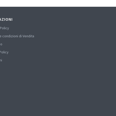
AZIONI
Policy
e condizioni di Vendita
mo
Policy
hi