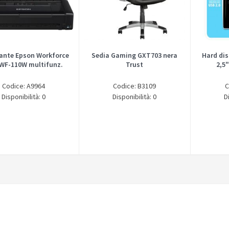
nte Epson Workforce
Sedia Gaming GXT703 nera
Hard dis
WF-110W multifunz.
Trust
2,5
Codice: A9964
Codice: B3109
C
Disponibilità: 0
Disponibilità: 0
D