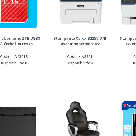
isk esterno 1TB USB3
Stampante Xerox B225V DNI
Stampan
5" Verbatim rosso
laser monocromatica
colo
Codice: A4301R
Codice: A9961
C
Disponibilità: 0
Disponibilità: 0
D