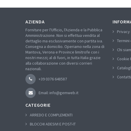
AZIENDA
INFORM
Forniture per l'Ufficio, l'Azienda e la Pubblica
Privacy 
Amministrazione. Non si effettua vendita al
Termini 
dettaglio ma esclusivamente con partita iva.
Consegna a domicilio. Operiamo nella zona di
Chi sia
Mantova, Verona e Province limitrofe con i
nostri mezzi; al di fuori, in tutta Italia grazie
Cookie 
alla collaborazione con diversi corrieri
Catalog
nazionali.
Contatti
+39 0376 648587
Email: info@gemweb.it
CATEGORIE
ARREDO E COMPLEMENTI
BLOCCHI ADESIVI E POST-IT