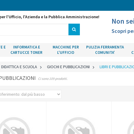
per l'Ufficio, l'Azienda e la Pubblica Amministrazione!
Non se
Scopri pe
E E
INFORMATICA E
MACCHINE PER
PULIZIA FERRAMENTA
CARTUCCE TONER
L'UFFICIO
COMUNITA'
C
DIDATTICA E SCUOLA
>
GIOCHI E PUBBLICAZIONI
>
LIBRI E PUBBLICAZI
 PUBBLICAZIONI
Ci sono 109 prodotti.