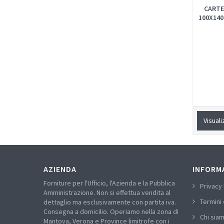
CARTE
100X140
Visuali
AZIENDA
INFORM
Forniture per l'Ufficio, l'Azienda e la Pubblica
Privacy 
Amministrazione. Non si effettua vendita al
Termini 
dettaglio ma esclusivamente con partita iva.
Consegna a domicilio. Operiamo nella zona di
Chi sia
Mantova, Verona e Province limitrofe con i