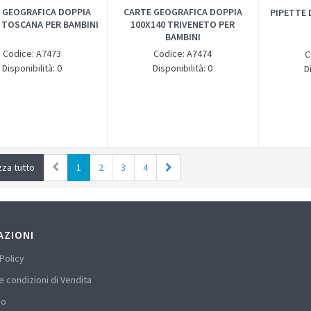
 GEOGRAFICA DOPPIA
CARTE GEOGRAFICA DOPPIA
PIPETTE 
 TOSCANA PER BAMBINI
100X140 TRIVENETO PER
BAMBINI
Codice: A7473
Codice: A7474
C
Disponibilità: 0
Disponibilità: 0
D
zza tutto
1
2
3
4
AZIONI
Policy
e condizioni di Vendita
mo