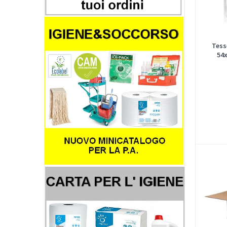
Tess
54x