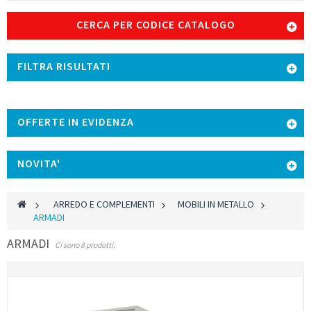
CERCA PER CODICE CATALOGO
FILTRA RISULTATI
OFFERTE IN EVIDENZA
NOVITA'
>
ARREDO E COMPLEMENTI
>
MOBILI IN METALLO
>
ARMADI
ARMADI
Ci sono 8 prodotti.