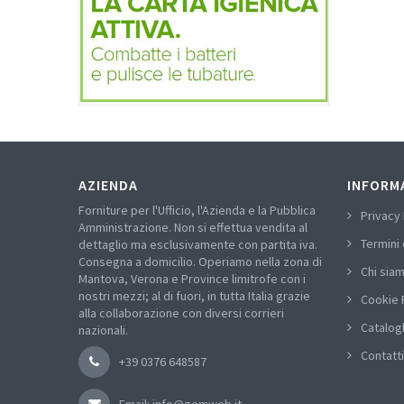
AZIENDA
INFORM
Forniture per l'Ufficio, l'Azienda e la Pubblica
Privacy 
Amministrazione. Non si effettua vendita al
Termini 
dettaglio ma esclusivamente con partita iva.
Consegna a domicilio. Operiamo nella zona di
Chi sia
Mantova, Verona e Province limitrofe con i
nostri mezzi; al di fuori, in tutta Italia grazie
Cookie 
alla collaborazione con diversi corrieri
Catalog
nazionali.
Contatti
+39 0376 648587
Email: info@gemweb.it