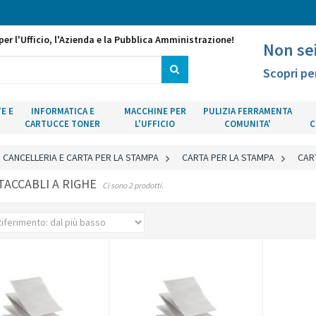
per l'Ufficio, l'Azienda e la Pubblica Amministrazione!
Non se
Scopri pe
E E
INFORMATICA E
MACCHINE PER
PULIZIA FERRAMENTA
CARTUCCE TONER
L'UFFICIO
COMUNITA'
C
CANCELLERIA E CARTA PER LA STAMPA
>
CARTA PER LA STAMPA
>
CAR
TACCABLI A RIGHE
Ci sono 2 prodotti.