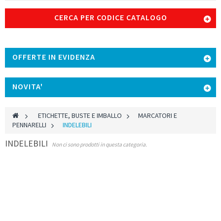
CERCA PER CODICE CATALOGO
OFFERTE IN EVIDENZA
NOVITA'
>
ETICHETTE, BUSTE E IMBALLO
>
MARCATORI E
PENNARELLI
>
INDELEBILI
INDELEBILI
Non ci sono prodotti in questa categoria.