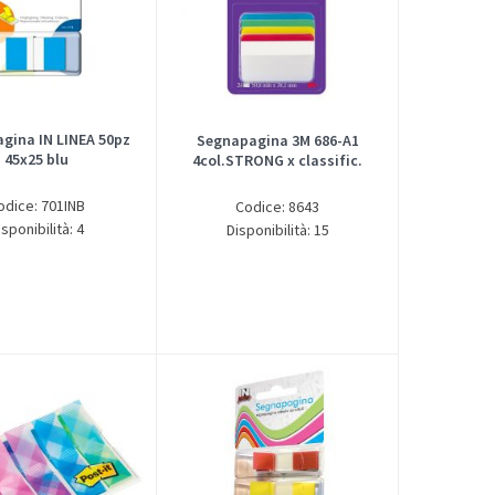
gina IN LINEA 50pz
Segnapagina 3M 686-A1
45x25 blu
4col.STRONG x classific.
odice: 701INB
Codice: 8643
isponibilità: 4
Disponibilità: 15