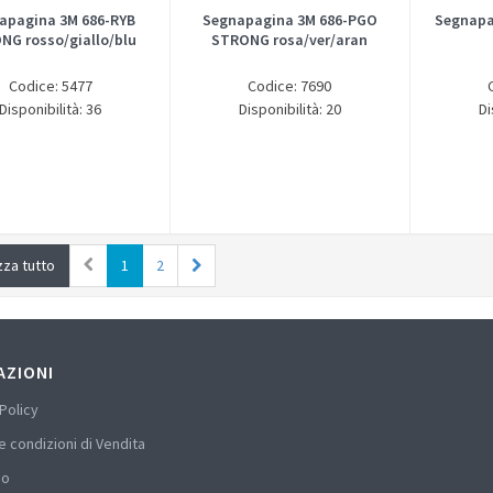
apagina 3M 686-RYB
Segnapagina 3M 686-PGO
Segnapag
NG rosso/giallo/blu
STRONG rosa/ver/aran
Codice: 5477
Codice: 7690
Disponibilità: 36
Disponibilità: 20
Di
zza tutto
1
2
AZIONI
Policy
e condizioni di Vendita
mo