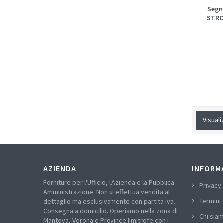
Segn
STRO
Visuali
AZIENDA
INFORM
Forniture per l'Ufficio, l'Azienda e la Pubblica
Privacy 
Amministrazione. Non si effettua vendita al
Termini 
dettaglio ma esclusivamente con partita iva.
Consegna a domicilio. Operiamo nella zona di
Chi sia
Mantova, Verona e Province limitrofe con i