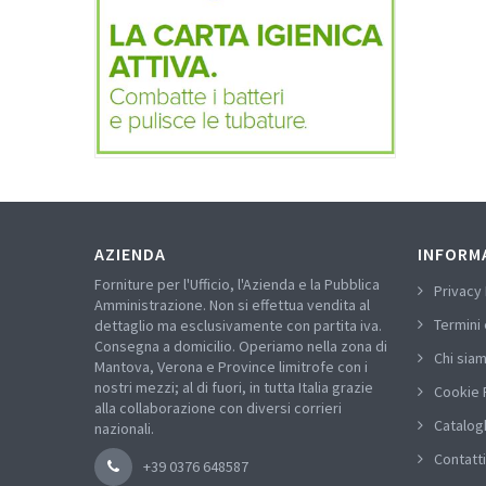
AZIENDA
INFORM
Forniture per l'Ufficio, l'Azienda e la Pubblica
Privacy 
Amministrazione. Non si effettua vendita al
Termini 
dettaglio ma esclusivamente con partita iva.
Consegna a domicilio. Operiamo nella zona di
Chi sia
Mantova, Verona e Province limitrofe con i
nostri mezzi; al di fuori, in tutta Italia grazie
Cookie 
alla collaborazione con diversi corrieri
Catalog
nazionali.
Contatti
+39 0376 648587