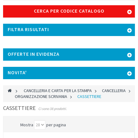
CERCA PER CODICE CATALOGO
FILTRA RISULTATI
OFFERTE IN EVIDENZA
NOVITA'
>
CANCELLERIA E CARTA PER LA STAMPA
>
CANCELLERIA
>
ORGANIZZAZIONE SCRIVANIA
>
CASSETTIERE
CASSETTIERE
Ci sono 38 prodotti.
Mostra
per pagina