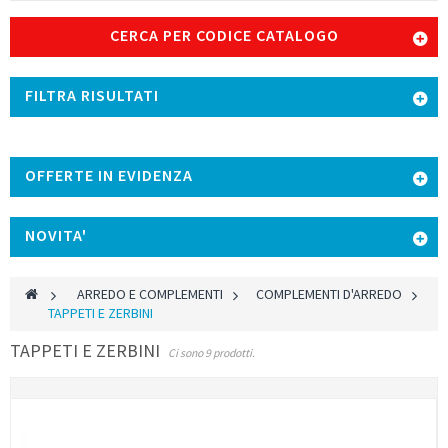
CERCA PER CODICE CATALOGO
FILTRA RISULTATI
OFFERTE IN EVIDENZA
NOVITA'
>
ARREDO E COMPLEMENTI
>
COMPLEMENTI D'ARREDO
>
TAPPETI E ZERBINI
TAPPETI E ZERBINI
Ci sono 9 prodotti.