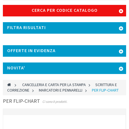
CERCA PER CODICE CATALOGO
FILTRA RISULTATI
OFFERTE IN EVIDENZA
NOVITA'
>
CANCELLERIA E CARTA PER LA STAMPA
>
SCRITTURA E
CORREZIONE
>
MARCATORI E PENNARELLI
>
PER FLIP-CHART
PER FLIP-CHART
Ci sono 8 prodotti.