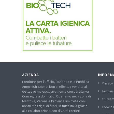
AZIENDA
INFORM
Forniture per l'Ufficio, l'Azienda e la Pubblica
Privacy 
Amministrazione. Non si effettua vendita al
Termini 
dettaglio ma esclusivamente con partita iva.
Consegna a domicilio. Operiamo nella zona di
Chi sia
Mantova, Verona e Province limitrofe con i
nostri mezzi; al di fuori, in tutta Italia grazie
Cookie 
alla collaborazione con diversi corrieri