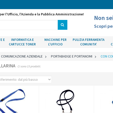
per l'Ufficio, l'Azienda e la Pubblica Amministrazione!
Non se
Scopri pe
E E
INFORMATICA E
MACCHINE PER
PULIZIA FERRAMENTA
CARTUCCE TONER
L'UFFICIO
COMUNITA'
C
COMUNICAZIONE AZIENDALE
>
PORTABADGE E PORTANOMI
>
CON CO
LLARINA
Ci sono 15 prodotti.