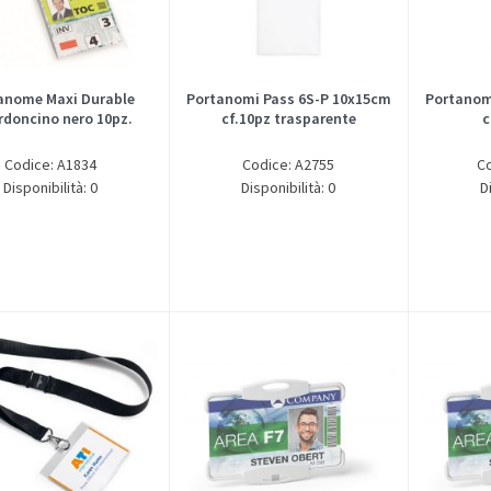
anome Maxi Durable
Portanomi Pass 6S-P 10x15cm
Portanom
rdoncino nero 10pz.
cf.10pz trasparente
c
Codice: A1834
Codice: A2755
C
Disponibilità: 0
Disponibilità: 0
D