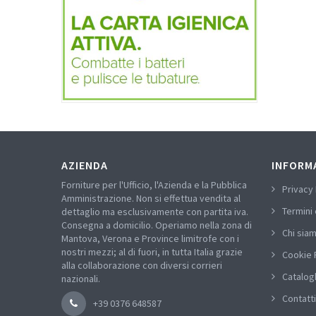
AZIENDA
INFORM
Forniture per l'Ufficio, l'Azienda e la Pubblica
Privacy 
Amministrazione. Non si effettua vendita al
Termini 
dettaglio ma esclusivamente con partita iva.
Consegna a domicilio. Operiamo nella zona di
Chi sia
Mantova, Verona e Province limitrofe con i
nostri mezzi; al di fuori, in tutta Italia grazie
Cookie 
alla collaborazione con diversi corrieri
Catalog
nazionali.
Contatti
+39 0376 648587