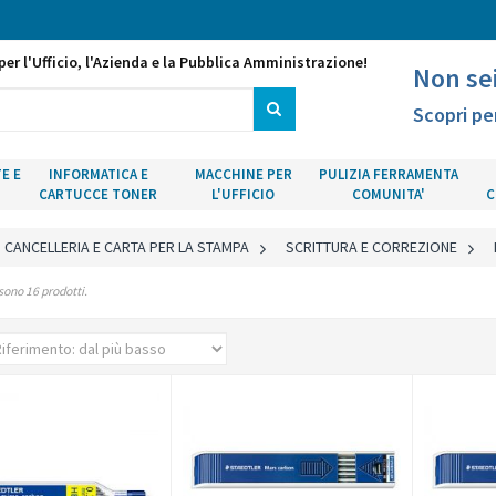
per l'Ufficio, l'Azienda e la Pubblica Amministrazione!
Non se
Scopri pe
E E
INFORMATICA E
MACCHINE PER
PULIZIA FERRAMENTA
CARTUCCE TONER
L'UFFICIO
COMUNITA'
C
CANCELLERIA E CARTA PER LA STAMPA
>
SCRITTURA E CORREZIONE
>
sono 16 prodotti.