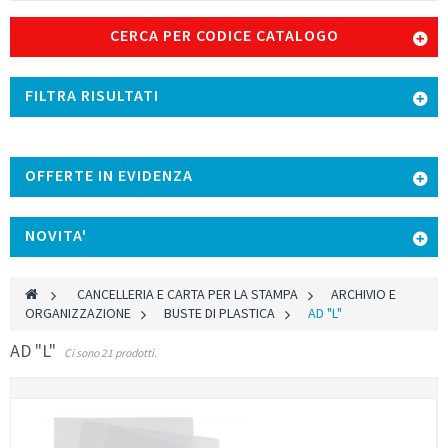
CERCA PER CODICE CATALOGO
FILTRA RISULTATI
OFFERTE IN EVIDENZA
NOVITA'
>
CANCELLERIA E CARTA PER LA STAMPA
>
ARCHIVIO E
ORGANIZZAZIONE
>
BUSTE DI PLASTICA
>
AD "L"
AD "L"
Ci sono 21 prodotti.