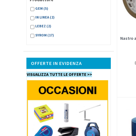
GEM
(5)
IN LINEA
(2)
LEBEZ
(2)
SYROM
(17)
Nastro 
OFFERTE IN EVIDENZA
VISUALIZZA TUTTE LE OFFERTE >>