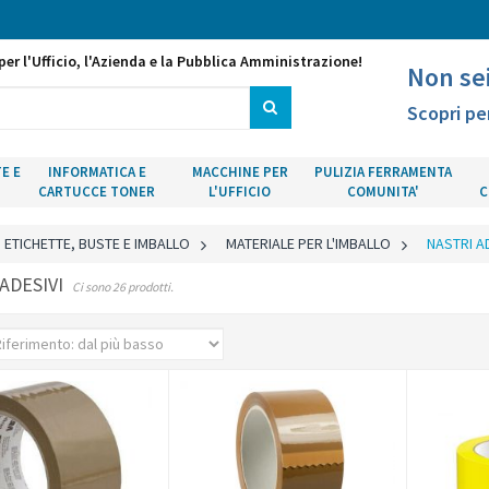
per l'Ufficio, l'Azienda e la Pubblica Amministrazione!
Non se
Scopri pe
E E
INFORMATICA E
MACCHINE PER
PULIZIA FERRAMENTA
CARTUCCE TONER
L'UFFICIO
COMUNITA'
C
ETICHETTE, BUSTE E IMBALLO
>
MATERIALE PER L'IMBALLO
>
NASTRI AD
 ADESIVI
Ci sono 26 prodotti.