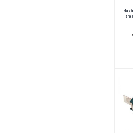
Nast
tra
D