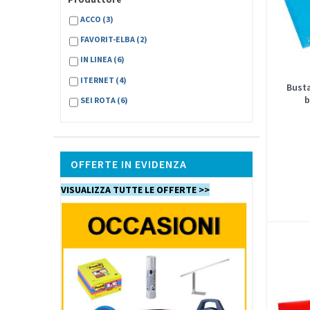
ACCO
(3)
FAVORIT-ELBA
(2)
IN LINEA
(6)
ITERNET
(4)
Busta
b
SEI ROTA
(6)
OFFERTE IN EVIDENZA
VISUALIZZA TUTTE LE OFFERTE >>