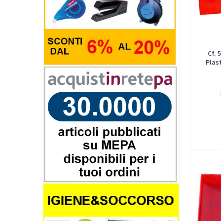
Cf. 
Plas