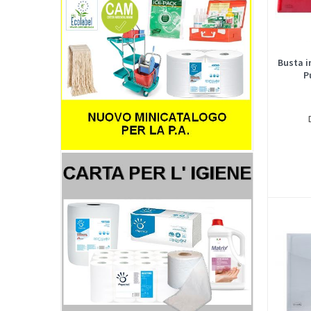
Busta i
P