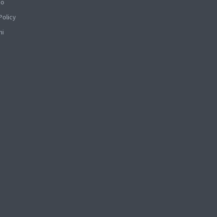
mo
Policy
hi