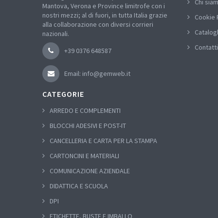
Chi sia
Mantova, Verona e Province limitrofe con i
nostri mezzi; al di fuori, in tutta Italia grazie
Cookie 
alla collaborazione con diversi corrieri
Catalog
nazionali.
Contatti
+39 0376 648587
Email: info@gemweb.it
CATEGORIE
ARREDO E COMPLEMENTI
BLOCCHI ADESIVI E POST-IT
CANCELLERIA E CARTA PER LA STAMPA
CARTONCINI E MATERIALI
COMUNICAZIONE AZIENDALE
DIDATTICA E SCUOLA
DPI
ETICHETTE, BUSTE E IMBALLO