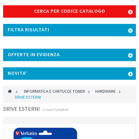
CERCA PER CODICE CATALOGO
FILTRA RISULTATI
OFFERTE IN EVIDENZA
NOVITA'
>
INFORMATICA E CARTUCCE TONER
>
HARDWARE
>
DRIVE ESTERNI
DRIVE ESTERNI
Ci sono 3 prodotti.