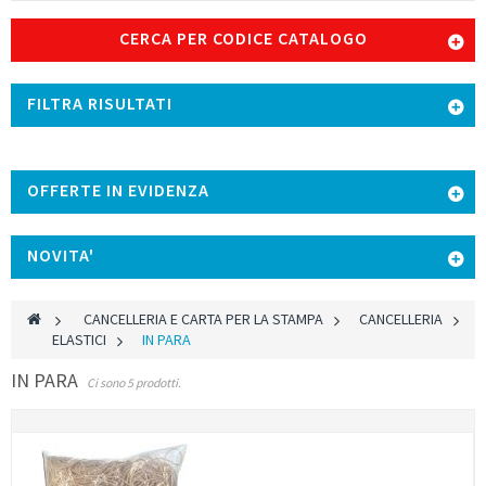
CERCA PER CODICE CATALOGO
FILTRA RISULTATI
OFFERTE IN EVIDENZA
NOVITA'
>
CANCELLERIA E CARTA PER LA STAMPA
>
CANCELLERIA
>
ELASTICI
>
IN PARA
IN PARA
Ci sono 5 prodotti.