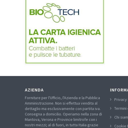
AZIENDA
INFORM
Forniture per l'Ufficio, l'Azienda e la Pubblica
Privacy 
Amministrazione. Non si effettua vendita al
Termini 
dettaglio ma esclusivamente con partita iva.
Consegna a domicilio. Operiamo nella zona di
Chi sia
Mantova, Verona e Province limitrofe con i
nostri mezzi; al di fuori, in tutta Italia grazie
Cookie 