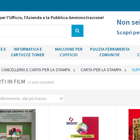
per l'Ufficio, l'Azienda e la Pubblica Amministrazione!
Non se
Scopri pe
E E
INFORMATICA E
MACCHINE PER
PULIZIA FERRAMENTA
CARTUCCE TONER
L'UFFICIO
COMUNITA'
C
CANCELLERIA E CARTA PER LA STAMPA
>
CARTA PER LA STAMPA
>
SUPP
TI IN FILM
Ci sono 4 prodotti.