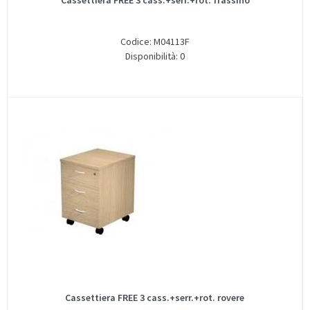
Cassettiera FREE 3 cass.+serr.+rot. frassino
Codice: M04113F
Disponibilità: 0
Cassettiera FREE 3 cass.+serr.+rot. rovere