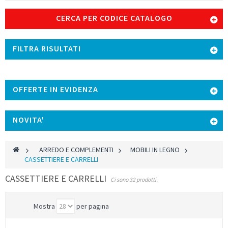
CERCA PER CODICE CATALOGO
FILTRA RISULTATI
OFFERTE IN EVIDENZA
NOVITA'
>
ARREDO E COMPLEMENTI
>
MOBILI IN LEGNO
>
CASSETTIERE E CARRELLI
CASSETTIERE E CARRELLI
Ci sono 32 prodotti.
Mostra
per pagina