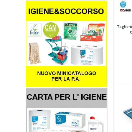
Taglier
g