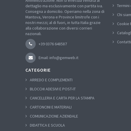
Amministrazione. Non si effettua vendita al
Termini 
dettaglio ma esclusivamente con partita iva.
Consegna a domicilio. Operiamo nella zona di
Chi sia
Mantova, Verona e Province limitrofe con i
nostri mezzi; al di fuori, in tutta Italia grazie
Cookie 
alla collaborazione con diversi corrieri
Catalog
nazionali.
Contatti
+39 0376 648587
Email: info@gemweb.it
CATEGORIE
ARREDO E COMPLEMENTI
BLOCCHI ADESIVI E POST-IT
CANCELLERIA E CARTA PER LA STAMPA
CARTONCINI E MATERIALI
COMUNICAZIONE AZIENDALE
DIDATTICA E SCUOLA