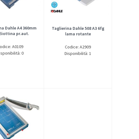
ina Dahle A4 360mm
Taglierina Dahle 508 A3 6fg
liottina pr.aut.
lama rotante
odice: A0109
Codice: A2909
isponibilità: 0
Disponibilità: 1