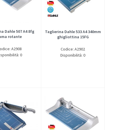
na Dahle 507 A4 8fg
Taglierina Dahle 533 A4 340mm
ama rotante
ghigliottina 15FG
odice: A2908
Codice: A2902
isponibilità: 0
Disponibilità: 0