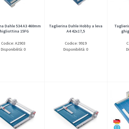
ina Dahle 534 A3 460mm
Taglierina Dahle Hobby a leva
Taglier
higliottina 15FG
A4 42x17,5
ghig
Codice: A2903
Codice: 9919
C
Disponibilità: 0
Disponibilità: 0
D