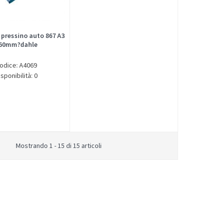
 pressino auto 867 A3
60mm?dahle
odice: A4069
isponibilità: 0
Mostrando 1 - 15 di 15 articoli