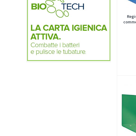
Regi
commer