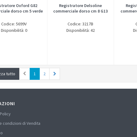
stratore Oxford G82
Registratore Delsoline
Regis
iale dorso cm 5 verde
commerciale dorso cm 8 G13
commerci
Codice: 5699V
Codice: 3217B
Disponibilità: 0
Disponibilità: 42
Di
zza tutto
1
2
AZIONI
Policy
e condizioni di Vendita
mo