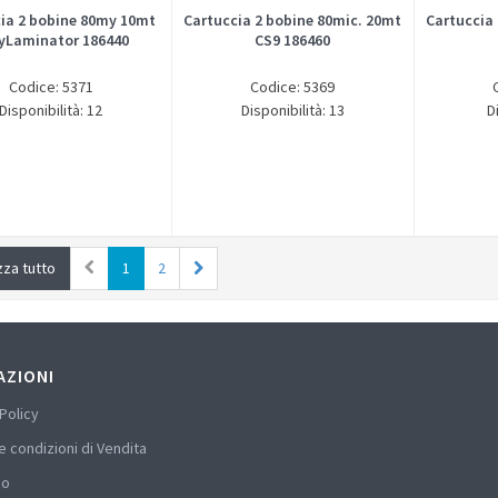
ia 2 bobine 80my 10mt
Cartuccia 2 bobine 80mic. 20mt
Cartuccia
yLaminator 186440
CS9 186460
Codice: 5371
Codice: 5369
Disponibilità: 12
Disponibilità: 13
D
zza tutto
1
2
AZIONI
Policy
e condizioni di Vendita
mo