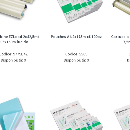
obine EZLoad 2x42,5mi
Pouches A4 2x175m cf.100pz
Cartuccia
305x150m lucido
7,5
Codice: 9779B42
Codice: 5569
Disponibilità: 0
Disponibilità: 0
D