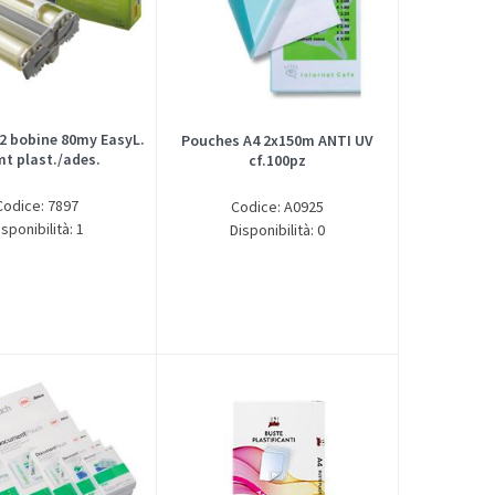
 2 bobine 80my EasyL.
Pouches A4 2x150m ANTI UV
mt plast./ades.
cf.100pz
Codice: 7897
Codice: A0925
isponibilità: 1
Disponibilità: 0