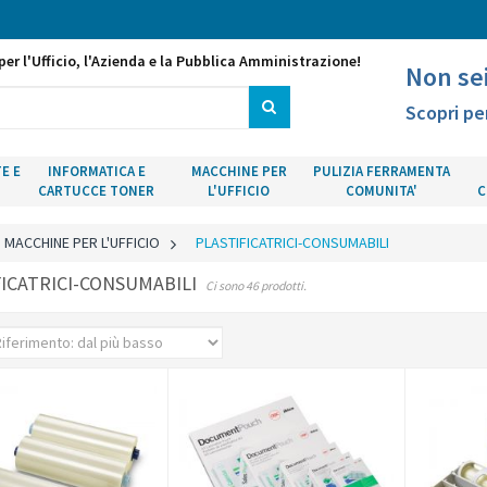
per l'Ufficio, l'Azienda e la Pubblica Amministrazione!
Non se
Scopri pe
E E
INFORMATICA E
MACCHINE PER
PULIZIA FERRAMENTA
CARTUCCE TONER
L'UFFICIO
COMUNITA'
C
MACCHINE PER L'UFFICIO
>
PLASTIFICATRICI-CONSUMABILI
FICATRICI-CONSUMABILI
Ci sono 46 prodotti.