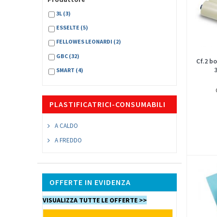
3L
(3)
ESSELTE
(5)
FELLOWES LEONARDI
(2)
GBC
(32)
Cf.2 b
SMART
(4)
PLASTIFICATRICI-CONSUMABILI
A CALDO
A FREDDO
OFFERTE IN EVIDENZA
VISUALIZZA TUTTE LE OFFERTE >>