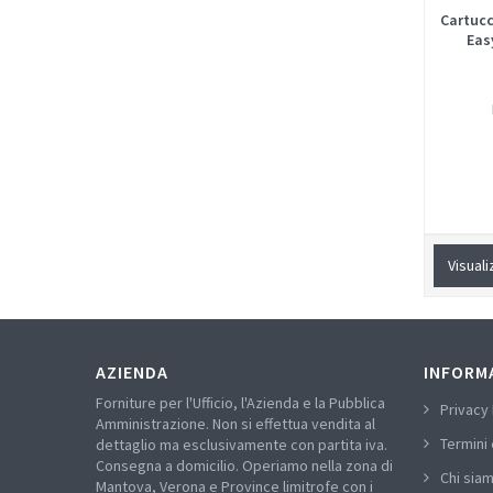
Cartucc
Eas
Visuali
AZIENDA
INFORM
Forniture per l'Ufficio, l'Azienda e la Pubblica
Privacy 
Amministrazione. Non si effettua vendita al
Termini 
dettaglio ma esclusivamente con partita iva.
Consegna a domicilio. Operiamo nella zona di
Chi sia
Mantova, Verona e Province limitrofe con i