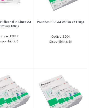
tificanti In Linea A3
Pouches GBC A4 2x75m cf.100pz
x125my 100pz
odice: A9837
Codice: 3604
isponibilità: 0
Disponibilità: 28