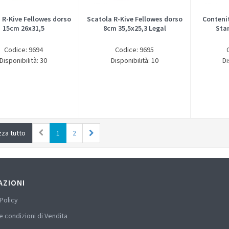
 R-Kive Fellowes dorso
Scatola R-Kive Fellowes dorso
Contenit
15cm 26x31,5
8cm 35,5x25,3 Legal
Sta
Codice: 9694
Codice: 9695
Disponibilità: 30
Disponibilità: 10
Di
zza tutto
1
2
AZIONI
Policy
e condizioni di Vendita