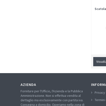
Scatola
Visuali
AZIENDA
INFORM
Forniture per l'Ufficio, l'Azienda e la Pubblica
Privacy 
Amministrazione. Non si effettua vendita al
Termini 
dettaglio ma esclusivamente con partita iva.
Consegna a domicilio. Operiamo nella zona di