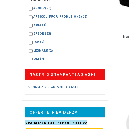
ARMOR
(28)
ARTICOLI FUORI PRODUZIONE
(12)
BULL
(1)
EPSON
(23)
Nas
IBM
(2)
LEXMARK
(2)
OKI
(7)
OLIVETTI
(1)
NASTRI X STAMPANTI AD AGHI
PANASONIC
(5)
TALLY
(1)
NASTRI X STAMPANTI AD AGHI
OFFERTE IN EVIDENZA
VISUALIZZA TUTTE LE OFFERTE >>