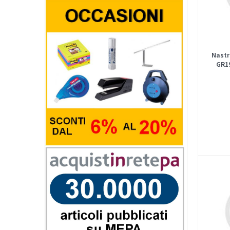
Nastr
GR19