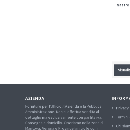
Nastro
Visuali
AZIENDA
INFORM
Forniture per l'Ufficio, l'Azienda e la Pubblica
Privacy 
Amministrazione. Non si effettua vendita al
Termini 
dettaglio ma esclusivamente con partita iva.
Consegna a domicilio. Operiamo nella zona di
Chi sia
Mantova, Verona e Province limitrofe con i