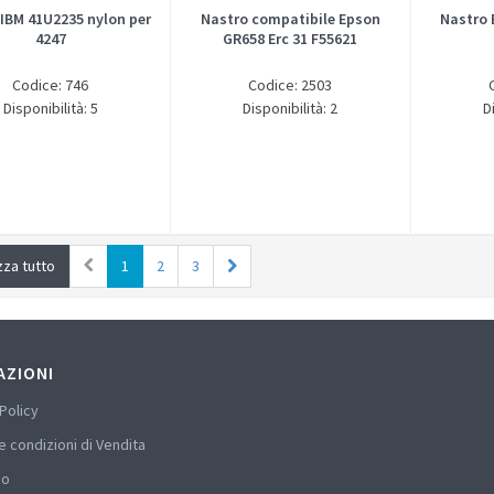
 IBM 41U2235 nylon per
Nastro compatibile Epson
Nastro 
4247
GR658 Erc 31 F55621
Codice: 746
Codice: 2503
Disponibilità: 5
Disponibilità: 2
D
zza tutto
1
2
3
AZIONI
Policy
e condizioni di Vendita
mo