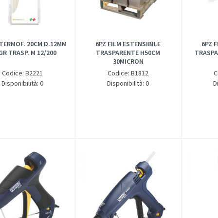
TERMOF. 20CM D.12MM
6PZ FILM ESTENSIBILE
6PZ F
GR TRASP. M 12/200
TRASPARENTE H50CM
TRASPA
30MICRON
Codice: B2221
Codice: B1812
C
Disponibilità: 0
Disponibilità: 0
D