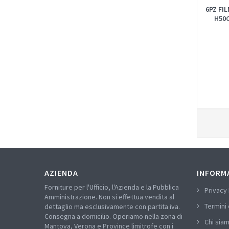
6PZ FI
H50
AZIENDA
INFORM
Forniture per l'Ufficio, l'Azienda e la Pubblica
Privacy 
Amministrazione. Non si effettua vendita al
Termini 
dettaglio ma esclusivamente con partita iva.
Consegna a domicilio. Operiamo nella zona di
Chi sia
Mantova, Verona e Province limitrofe con i