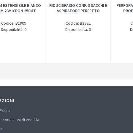
LM ESTENSIBILE BIANCO
RIDUCISPAZIO CONF. 3 SACCHI E
PERFORA
CM 23MICRON 250MT
ASPIRATORE PERFETTO
PROF
Codice: B1809
Codice: B2922
C
Disponibilità: 0
Disponibilità: 0
D
AZIONI
Policy
e condizioni di Vendita
mo