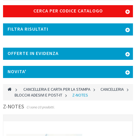
CERCA PER CODICE CATALOGO
FILTRA RISULTATI
OFFERTE IN EVIDENZA
NOVITA'
>
CANCELLERIA E CARTA PER LA STAMPA
>
CANCELLERIA
>
BLOCCHI ADESIVI E POST-IT
>
Z-NOTES
Z-NOTES
Ci sono 10 prodotti.