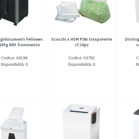
ggidocumenti Fellowes
Scacchi x HSM P36i trasparente
Distru
 20fg 60lt frammento
cf.10pz
s
Codice: A0194
Codice: A3702
C
Disponibilità: 0
Disponibilità: 0
D