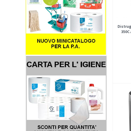
Distru
350C