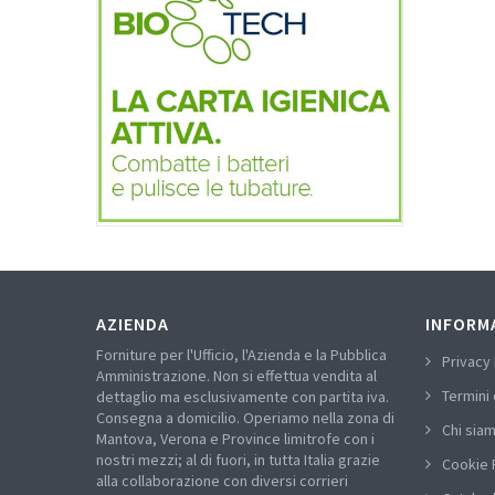
AZIENDA
INFORM
Forniture per l'Ufficio, l'Azienda e la Pubblica
Privacy 
Amministrazione. Non si effettua vendita al
Termini 
dettaglio ma esclusivamente con partita iva.
Consegna a domicilio. Operiamo nella zona di
Chi sia
Mantova, Verona e Province limitrofe con i
nostri mezzi; al di fuori, in tutta Italia grazie
Cookie 
alla collaborazione con diversi corrieri