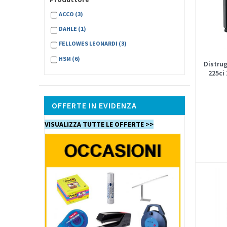
ACCO
(3)
DAHLE
(1)
FELLOWES LEONARDI
(3)
HSM
(6)
Distru
225ci
OFFERTE IN EVIDENZA
VISUALIZZA TUTTE LE OFFERTE >>