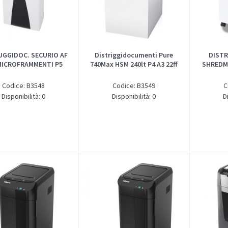
UGGIDOC. SECURIO AF
Distriggidocumenti Pure
DISTR
MICROFRAMMENTI P5
740Max HSM 240lt P4 A3 22ff
SHREDMA
Codice: B3548
Codice: B3549
C
Disponibilità: 0
Disponibilità: 0
D