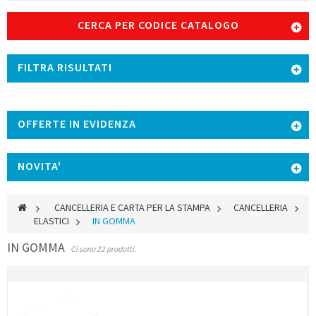
CERCA PER CODICE CATALOGO
FILTRA RISULTATI
OFFERTE IN EVIDENZA
NOVITA'
>
CANCELLERIA E CARTA PER LA STAMPA
>
CANCELLERIA
>
ELASTICI
>
IN GOMMA
IN GOMMA
Ci sono 22 prodotti.