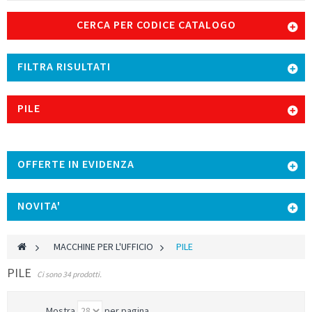
CERCA PER CODICE CATALOGO
FILTRA RISULTATI
PILE
OFFERTE IN EVIDENZA
NOVITA'
>
MACCHINE PER L'UFFICIO
>
PILE
PILE
Ci sono 34 prodotti.
Mostra
per pagina