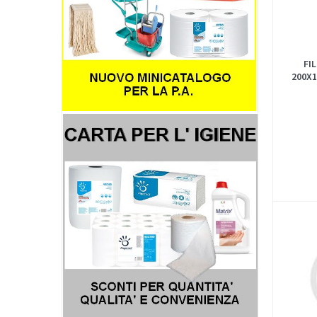
FI
200X