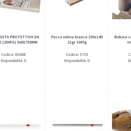
 SETA PROTETTIVA DA
Pacco velina bianca 100x140
Bobina c
 (250FG) 500X750MM
21gr 100fg
im
Codice: B2068
Codice: 5733
C
Disponibilità: 0
Disponibilità: 0
D