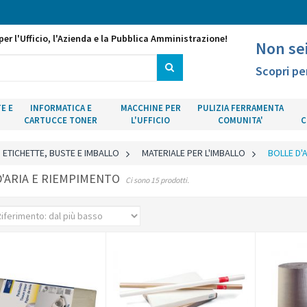
per l'Ufficio, l'Azienda e la Pubblica Amministrazione!
Non se
Scopri pe
E E
INFORMATICA E
MACCHINE PER
PULIZIA FERRAMENTA
CARTUCCE TONER
L'UFFICIO
COMUNITA'
C
ETICHETTE, BUSTE E IMBALLO
>
MATERIALE PER L'IMBALLO
>
BOLLE D'
D'ARIA E RIEMPIMENTO
Ci sono 15 prodotti.