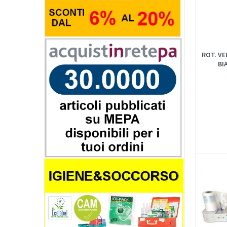
ROT. VE
BI