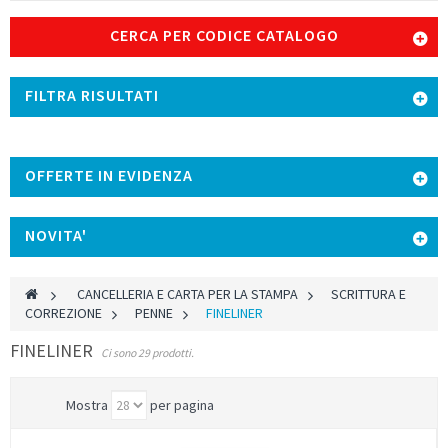
CERCA PER CODICE CATALOGO
FILTRA RISULTATI
OFFERTE IN EVIDENZA
NOVITA'
>
CANCELLERIA E CARTA PER LA STAMPA
>
SCRITTURA E
CORREZIONE
>
PENNE
>
FINELINER
FINELINER
Ci sono 29 prodotti.
Mostra
per pagina