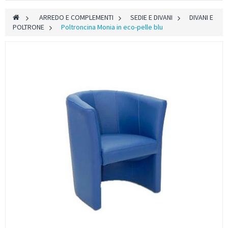
>
ARREDO E COMPLEMENTI
>
SEDIE E DIVANI
>
DIVANI E
POLTRONE
>
Poltroncina Monia in eco-pelle blu