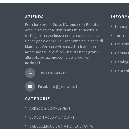
AZIENDA
INFORM
Forniture per l'Ufficio, l'Azienda e la Pubblica
Privacy 
Amministrazione. Non si effettua vendita al
Termini 
dettaglio ma esclusivamente con partita iva.
Consegna a domicilio. Operiamo nella zona di
Chi sia
Mantova, Verona e Province limitrofe con i
nostri mezzi; al di fuori, in tutta Italia grazie
Cookie 
alla collaborazione con diversi corrieri
Catalog
nazionali.
Contatti
+39 0376 648587
Email: info@gemweb.it
CATEGORIE
ARREDO E COMPLEMENTI
BLOCCHI ADESIVI E POST-IT
CANCELLERIA E CARTA PER LA STAMPA