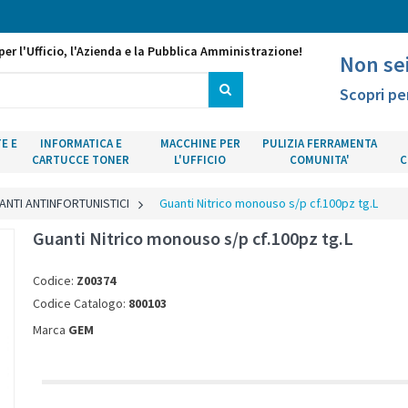
per l'Ufficio, l'Azienda e la Pubblica Amministrazione!
Non se
Scopri pe
E E
INFORMATICA E
MACCHINE PER
PULIZIA FERRAMENTA
CARTUCCE TONER
L'UFFICIO
COMUNITA'
C
ANTI ANTINFORTUNISTICI
>
Guanti Nitrico monouso s/p cf.100pz tg.L
Guanti Nitrico monouso s/p cf.100pz tg.L
Codice:
Z00374
Codice Catalogo:
800103
Marca
GEM